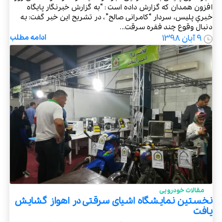
افزون همدان که گزارش داده است : “به گزارش خبرنگار پايگاه
خبري پليس، سردار “کامرانی صالح”، در تشريح اين خبر گفت: به
دنبال وقوع چند فقره سرقت...
9 آبان 1398
ادامه مطلب
مقالات خودرویی
نخستین نمایشگاه اشیای سرقتی در اهواز گشایش
یافت