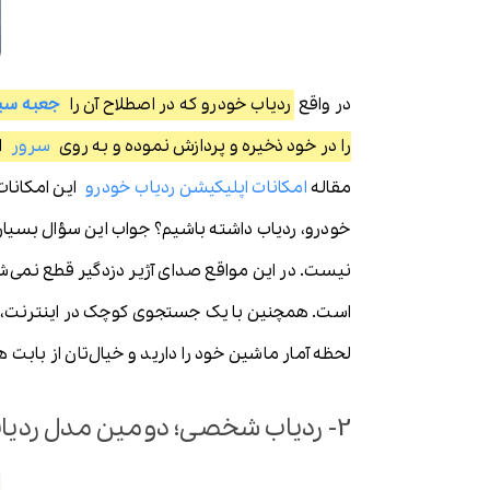
در واقع
ردیاب خودرو که در اصطلاح آن را
جعبه سی
را در خود ذخیره و پردازش نموده و به روی
سرور
ار
مقاله
امکانات اپلیکیشن ردیاب خودرو
این امکانات 
خودرو، ردیاب داشته باشیم؟ جواب این سؤال بسیار
نیست. در این مواقع صدای آژیر دزدگیر قطع نمی‌
است. همچنین با یک جستجوی کوچک در اینترنت، به س
لحظه آمار ماشین خود را دارید و خیال‌تان از بابت
2- ردیاب شخصی؛ دومین مدل ردیاب در دنیا