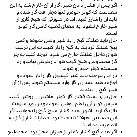
اگر پس از فشار دادن شیر، گاز از آن خارج شد به این
معناست که کولر خودرو تنها دچار افت گاز شده و
باید آن را شارژ کنید. اما در صورتی که هیچ گازی از
شیر خارج نشود، به معنای تخلیه کامل گاز کولر
است.
حال باید شلنگ گیج را به شیر وصل نموده و کمی
پیچ شلنگ نزدیک به گیج را باز کنید. به این ترتیب
هوای داخل شلنگ خارج می شود. توجه کنید به جز
گاز مخصوص، هیچ گونه هوا یا رطوبتی نباید وارد
سیستم کولر خودرو شود.
در این مرحله باید شیر کپسول گاز را باز نموده و
اجازه دهید مقداری گاز وارد سیستم شود. پس از آن
شیر گیج را ببندید
حال برای تست فشار گاز کولر، ماشین را روشن کنید.
سپس کولر آن را هم روشن نموده و بر روی سرعت
بالا بگذارید. اکنون عدد فشار سنج گیج را بخوانید. اگر
این عدد بین 35psi تا 40psi بود، عملیات شارژ گاز به
اتمام رسیده است.
اگر عدد گیج فشار کمتر از میزان مجاز بود، مجددا دو