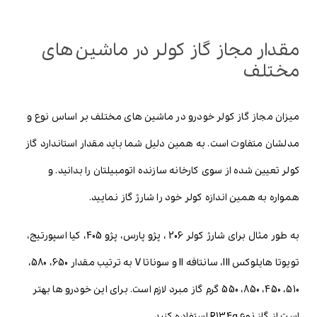
مقدار مجاز گاز کولر در ماشین های
مختلف
میزان مجاز گاز کولر خودرو در ماشین های مختلف بر اساس نوع و
مدلشان متفاوت است. به همین دلیل شما باید مقدار استاندارد گاز
کولر تعیین شده از سوی کارخانه سازنده اتومبیلتان را بدانید. و
همواره به همین اندازه کولر خود را شارژ گاز نمایید.
به طور مثال برای شارژ کولر 206 ، پژو پارس، پژو 405، کیا اسپورتیج،
تویوتا هایلوکس III، سانتافه II و سوناتا V به ترتیب مقدار 650، 580،
510، 450، 850، 550 گرم گاز مبرد لازم است. برای این خودرو ها بهتر
است از گاز نوع R134a استفاده کنید.