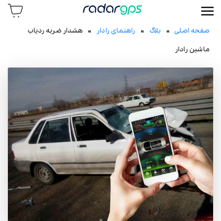
رادار جی پی اس
صفحه اصلی
»
بلاگ
»
راهنمای رادار
» هشدار ضربه ردیاب
ماشین رادار