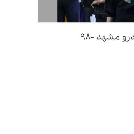
و مشهد -98